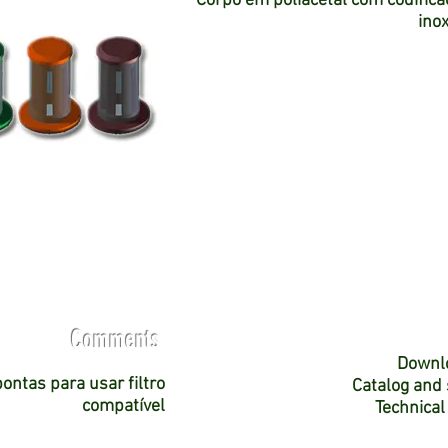
Corpo em poliacetal com codifica
ino
Comments
Downl
ontas para usar filtro
Catalog and
compatível
Technical