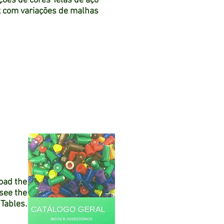
ções de cores Telas de aço
x com variações de malhas
oad the
 see the
 Tables.