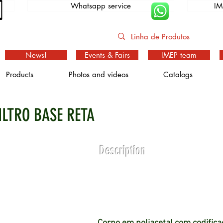
Whatsapp service
IM
News!
Events & Fairs
IMEP team
Products
Photos and videos
Catalogs
ILTRO BASE RETA
Description